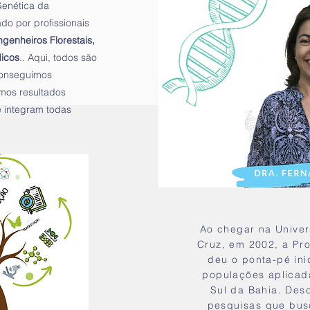
enética da
o por profissionais
ngenheiros Florestais,
dicos
.. Aqui, todos são
conseguimos
amos resultados
 integram todas
Ao chegar na Univer
Cruz, em 2002, a Pro
deu o ponta-pé ini
populações aplicada
Sul da Bahia. Desd
pesquisas que bus