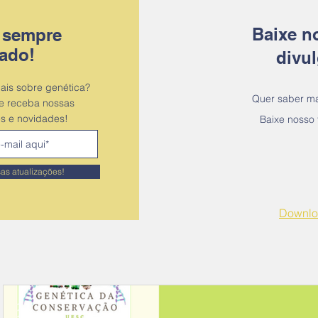
Baixe n
 sempre
gado!
divul
ais sobre genética?
Quer saber ma
 e receba nossas
es e novidades!
Baixe nosso 
as atualizações!
Downlo