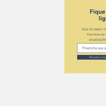
Fique
li
Que tal saber m
Inscreva-se
atualizaçõ
Receba noss