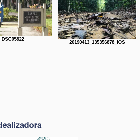
DSC05822
20190413_135356878_iOS
dealizadora