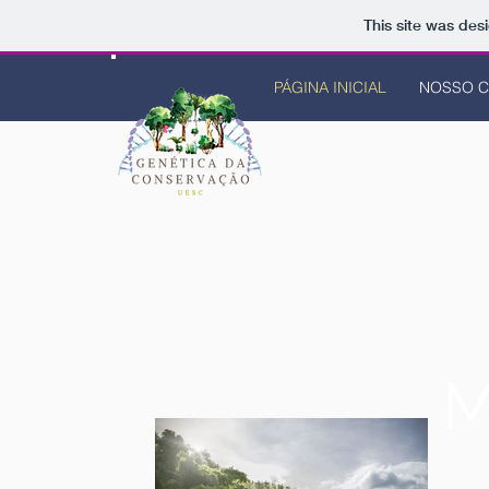
This site was des
PÁGINA INICIAL
NOSSO 
M