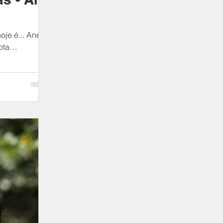
je é... Ane
ota