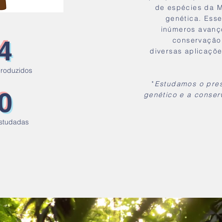
de espécies da M
genética. Ess
inúmeros avanço
4
conservação
diversas aplicaçõ
produzidos
"
Estudamos o pres
0
genético e a conser
estudadas